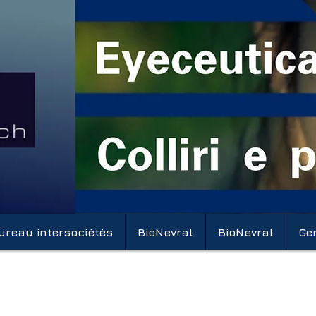
ureau intersociétés
BioNevral
BioNevral
Ge