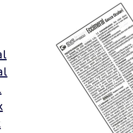
al
al
l
x
x