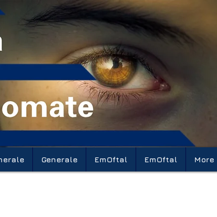
nerale
Generale
EmOftal
EmOftal
More