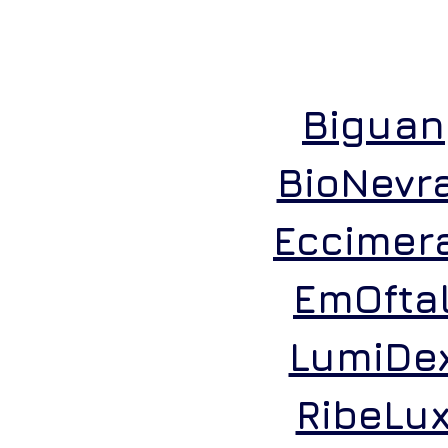
Biguan
BioNevr
Eccimer
EmOfta
LumiDe
RibeLu