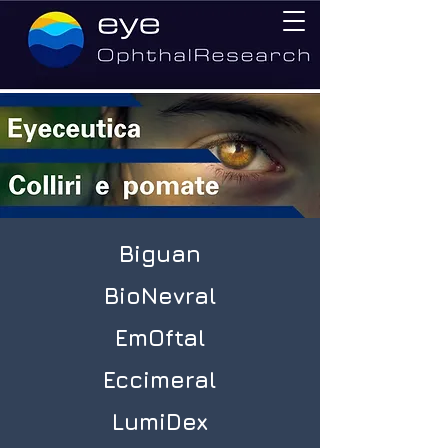
Biguan
BioNevral
EmOftal
Eccimeral
LumiDex