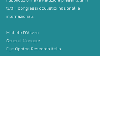
tutti i congressi oculistici nazionali e
internazionali.
Michele D'Asaro
General Manager
Eye OphthalResearch Italia