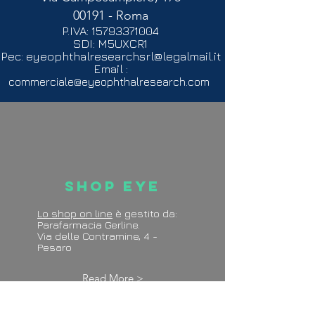
00191 - Roma
P.IVA:
15793371004
SDI: M5UXCR1
Pec:
eyeophthalresearchsrl@legalmail.it
Email :
commerciale@eyeophthalresearch.com
Shop Eye
Lo shop on line
è gestito da:
Parafarmacia Gerline.
Via delle Contramine, 4 -
Pesaro
Read More >