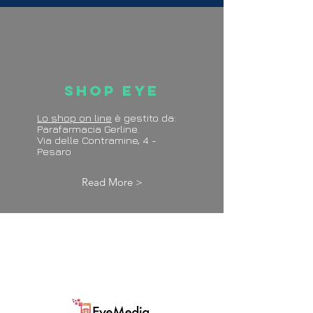
Shop Eye
Lo shop on line
è gestito da:
Parafarmacia Gerline.
Via delle Contramine, 4 -
Pesaro
Read More >