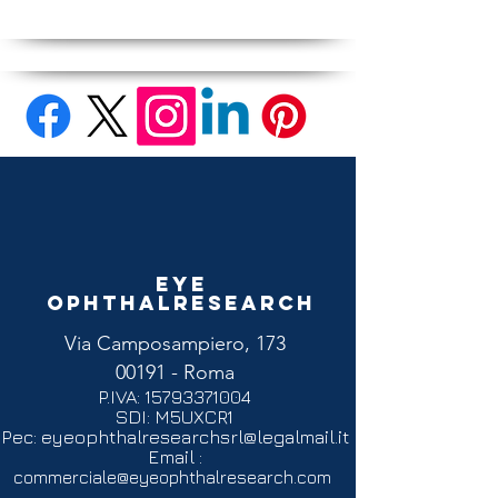
Eye
Ophthalresearch
Via Camposampiero, 173
00191 - Roma
P.IVA:
15793371004
SDI: M5UXCR1
Pec:
eyeophthalresearchsrl@legalmail.it
Email :
commerciale@eyeophthalresearch.com