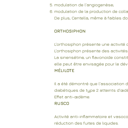
modulation de l'angiogenèse;
modulation de la production de coll
De plus, Centella, même à faibles dos
ORTHOSIPHON
L'orthosiphon présente une activité
L'orthosiphon présente des activit
La sinensétine, un flavonoïde consti
elle peut être envisagée pour le dé
MÉLILOTE
Il a été démontré que l'association d
diabétiques de type 2 atteints d'œd
Effet anti-œdème.
RUSCO
Activité anti-inflammatoire et vasoc
réduction des fuites de liquides.