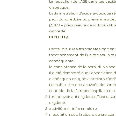
La réduction de l'AGE dans les capil
diabétique.
L'administration d'acide a-lipoïque r
peut donc réduire ou prévenir sa dé
(AGES = précurseurs de radicaux lib
cigarette).
CENTELLA
Centella sur les fibroblastes agit 
fonctionnement de l'unité tissulaire
conséquente.
la consistance de la paroi du vaisse
Il a été démontré que l'association d
diabétiques de type 2 atteints d'œd
La multiplicité des activités de Ce
contrôle de la filtration capillaire et
fort pouvoir antioxydant efficace su
oxydants;
activité anti-inflammatoire;
modulation des facteurs de croissan