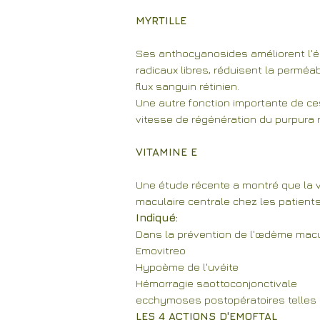
MYRTILLE
Ses anthocyanosides améliorent l'é
radicaux libres, réduisent la perméa
flux sanguin rétinien.
Une autre fonction importante de ce
vitesse de régénération du purpura r
VITAMINE E
Une étude récente a montré que la v
maculaire centrale chez les patients 
Indiqué:
Dans la prévention de l'œdème macul
Emovitreo
Hypoème de l'uvéite
Hémorragie saottoconjonctivale
ecchymoses postopératoires telles q
LES 4 ACTIONS D'EMOFTAL