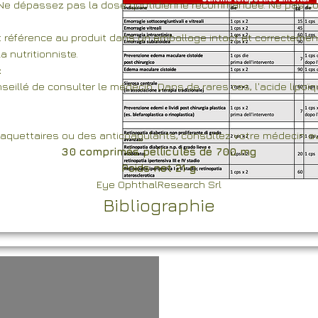
n. Ne dépassez pas la dose quotidienne recommandée. Ne pas co
t référence au produit dans un emballage intact et correctemen
 nutritionniste.
:
 conseillé de consulter le médecin. Dans de rares cas, l'acide lip
aquettaires ou des anticoagulants, consultez votre médecin av
30 comprimés pelliculés de 700 mg
Poids net 21 g
Eye OphthalResearch Srl
Bibliographie