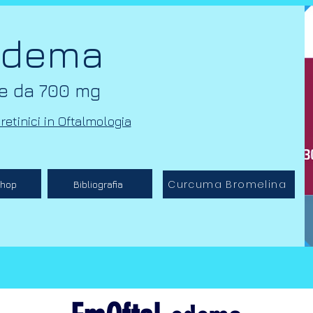
edema
e da 700 mg
retinici in Oftalmologia
Curcuma Bromelina
Shop
Bibliografia