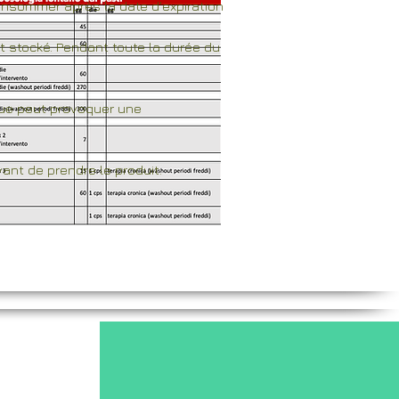
nsommer après la date d'expiration
t stocké. Pendant toute la durée du
oïque peut provoquer une
ant de prendre le produit.