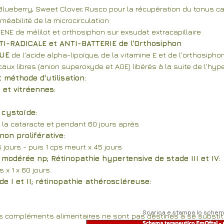
 Blueberry, Sweet Clover, Rusco pour la récupération du tonus ca
méabilité de la microcirculation
NE de mélilot et orthosiphon sur exsudat extracapillaire
I-RADICALE et ANTI-BATTERIE de l'Orthosiphon
QUE
de l'acide alpha-lipoïque, de la vitamine E et de l'orthosipho
aux libres (anion superoxyde et AGE) libérés à la suite de l'hyp
méthode d'utilisation:
et vitréennes:
 cystoïde:
de la cataracte et pendant 60 jours après
on proliférative:
15 jours - puis 1 cps meurt x 45 jours
 modérée np; Rétinopathie hypertensive de stade III et IV:
s x 1 x 60 jours
e I et II; rétinopathie athéroscléreuse:
Scarica e stampa lo schem
es compléments alimentaires ne sont pas destinés à se substitu