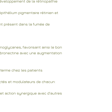
 développement de la rétinopathie
'épithélium pigmentaire rétinien et
ant présent dans la fumée de
noglycanes, favorisant ainsi le bon
 fibronectine avec une augmentation
g terme chez les patients
ectés et modulateurs de chacun:
n et action synergique avec d'autres