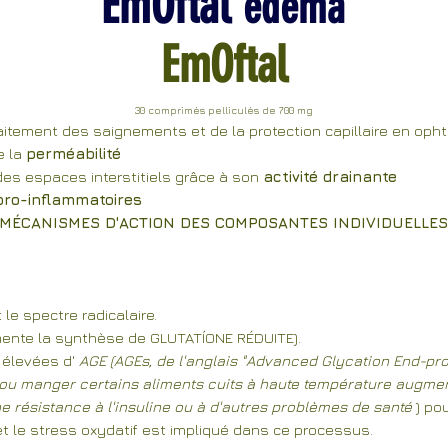
EmOftal
edema
EmOftal
30 comprimés pelliculés de 700 mg
raitement des saignements et de la protection capillaire en oph
e la
perméabilité
des espaces interstitiels grâce à son
activité drainante
pro-inflammatoires
MÉCANISMES D'ACTION DES COMPOSANTES INDIVIDUELLES
 le spectre radicalaire.
gmente la synthèse de GLUTATÍONE RÉDUITE).
 élevées d'
AGE (AGEs, de l'anglais "Advanced Glycation End-p
 ou manger certains aliments cuits à haute température augmen
e résistance à l'insuline ou à d'autres problèmes de santé
) pou
 et le stress oxydatif est impliqué dans ce processus.