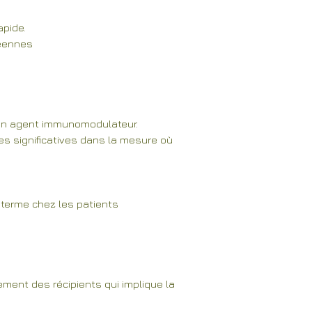
apide.
néennes
 un agent immunomodulateur.
res significatives dans la mesure où
g terme chez les patients
ement des récipients qui implique la