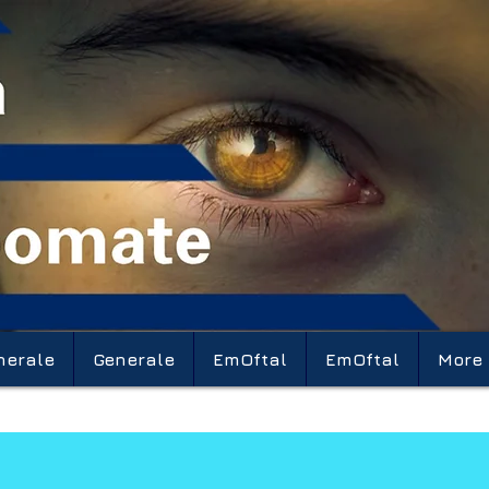
nerale
Generale
EmOftal
EmOftal
More