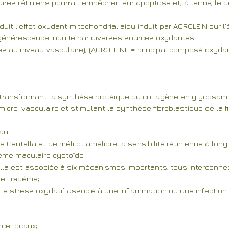
laires rétiniens pourrait empêcher leur apoptose et, à terme, le
éduit l'effet oxydant mitochondrial aigu induit par ACROLEIN sur l
générescence induite par diverses sources oxydantes.
res au niveau vasculaire), (ACROLEINE = principal composé oxyd
en transformant la synthèse protéique du collagène en glycosami
 micro-vasculaire et stimulant la synthèse fibroblastique de la
au.
e Centella et de mélilot améliore la sensibilité rétinienne à lon
ème maculaire cystoïde.
ntella est associée à six mécanismes importants, tous interconn
 de l'œdème;
r le stress oxydatif associé à une inflammation ou une infectio
ce locaux;