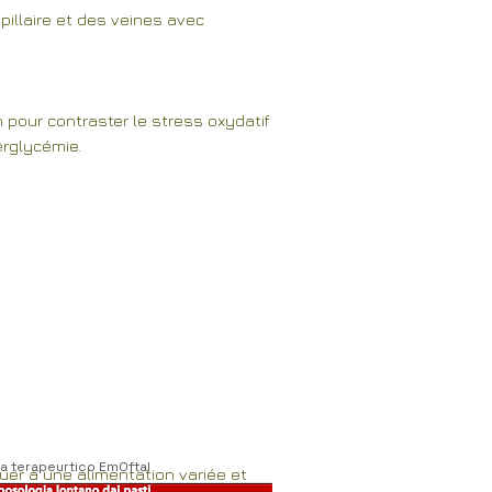
pillaire et des veines avec
n pour contraster le stress oxydatif
erglycémie.
a terapeurtico EmOftal
er à une alimentation variée et