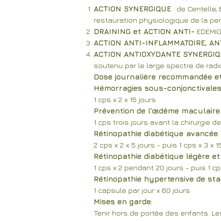
ACTION SYNERGIQUE
: de Centelle,
restauration physiologique de la per
DRAINING et ACTION
ANTI-
EDEMIGE
ACTION ANTI-INFLAMMATOIRE, ANT
ACTION ANTIOXYDANTE SYNERGI
soutenu par le large spectre de radic
Dose journalière recommandée et 
Hémorragies sous-conjonctivales 
1 cps x 2 x 15 jours
Prévention de l'œdème maculaire
1 cps trois jours avant la chirurgie 
Rétinopathie diabétique avancée n
2 cps x 2 x 5 jours - puis 1 cps x 3 x 
Rétinopathie diabétique légère et
1 cps x 2 pendant 20 jours - puis 1 cp
Rétinopathie hypertensive de stad
1 capsule par jour x 60 jours
Mises en garde:
Tenir hors de portée des enfants. L