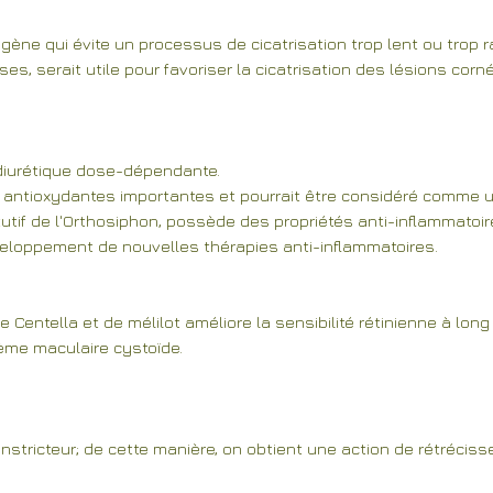
agène qui
évite un processus de cicatrisation
trop lent ou trop r
es, serait utile pour favoriser la cicatrisation des lésions cor
 diurétique dose-dépendante.
és antioxydantes importantes et pourrait être considéré comme
tutif de l'Orthosiphon, possède des propriétés anti-inflammatoi
veloppement de nouvelles thérapies anti-inflammatoires.
e Centella et de mélilot améliore la sensibilité rétinienne à lon
ème maculaire cystoïde.
onstricteur; de cette manière, on obtient une action de rétréciss