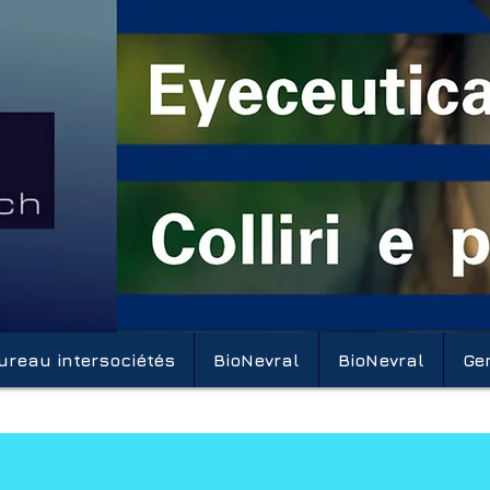
ureau intersociétés
BioNevral
BioNevral
Ge