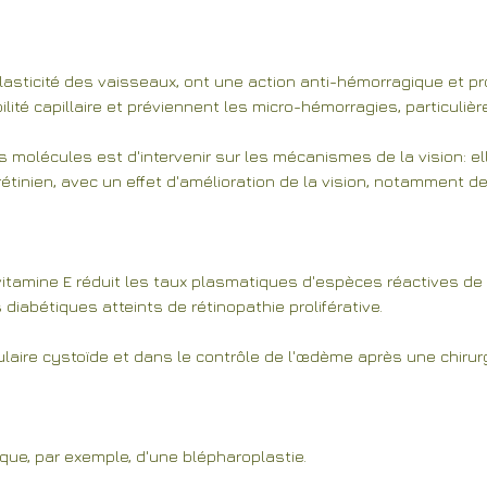
lasticité des vaisseaux, ont une action anti-hémorragique et 
bilité capillaire et préviennent les micro-hémorragies, particu
s molécules est d'intervenir sur les mécanismes de la vision: e
étinien, avec un effet d'amélioration de la vision, notamment de
itamine E réduit les taux plasmatiques d'espèces réactives de 
diabétiques atteints de rétinopathie proliférative.
aire cystoïde et dans le contrôle de l'œdème après une chirurg
ue, par exemple, d'une blépharoplastie.