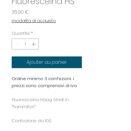
Fluoresceina HS
Prix
36,90 €
modalità di acquisto
Quantité
*
Ajouter au panier
Ordine minimo 3 confezioni. I
prezzi sono comprensivi di Iva
Fluoresceina Haag Streit in
"fiammiferi".
Confezione da 100.