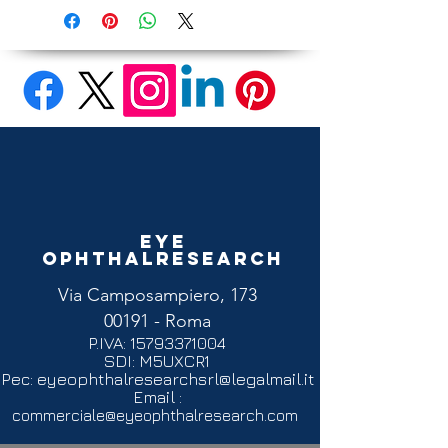
Eye
Ophthalresearch
Via Camposampiero, 173
00191 - Roma
P.IVA:
15793371004
SDI: M5UXCR1
Pec:
eyeophthalresearchsrl@legalmail.it
Email :
commerciale@eyeophthalresearch.com