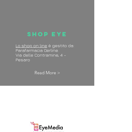
Shop Eye
Lo shop on line
è gestito da:
Parafarmacia Gerline.
Via delle Contramine, 4 -
Pesaro
Read More >